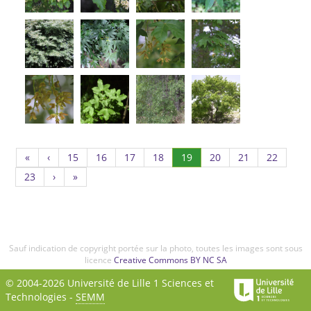
Page
Page
Page
Page
(Actuel)
Page
Page
Page
«
‹
15
16
17
18
19
20
21
22
15
16
17
18
20
21
22
Page
23
›
»
23
Sauf indication de copyright portée sur la photo, toutes les images sont sous
licence
Creative Commons BY NC SA
© 2004-2026 Université de Lille 1 Sciences et
Technologies -
SEMM