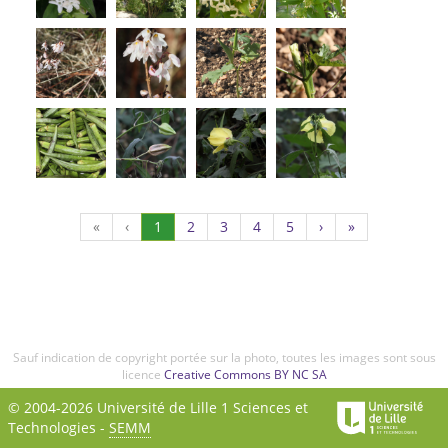
(Actuel)
Page
Page
Page
Page
«
‹
1
2
3
4
5
›
»
2
3
4
5
Sauf indication de copyright portée sur la photo, toutes les images sont sous
licence
Creative Commons BY NC SA
© 2004-2026 Université de Lille 1 Sciences et
Technologies -
SEMM