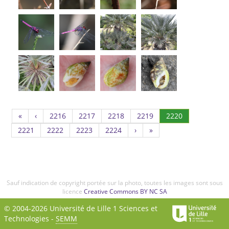
Page
Page
Page
Page
(Actuel)
«
‹
2216
2217
2218
2219
2220
2216
2217
2218
2219
Page
Page
Page
Page
2221
2222
2223
2224
›
»
2221
2222
2223
2224
Sauf indication de copyright portée sur la photo, toutes les images sont sous
licence
Creative Commons BY NC SA
© 2004-2026 Université de Lille 1 Sciences et
Technologies -
SEMM