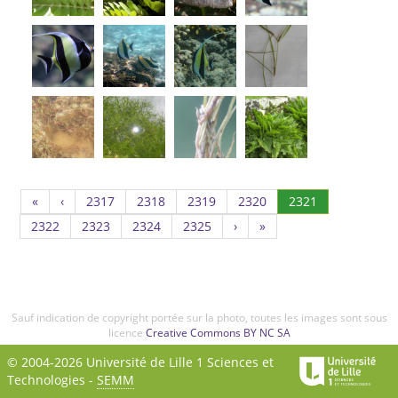
Page
Page
Page
Page
(Actuel)
«
‹
2317
2318
2319
2320
2321
2317
2318
2319
2320
Page
Page
Page
Page
2322
2323
2324
2325
›
»
2322
2323
2324
2325
Sauf indication de copyright portée sur la photo, toutes les images sont sous
licence
Creative Commons BY NC SA
© 2004-2026 Université de Lille 1 Sciences et
Technologies -
SEMM