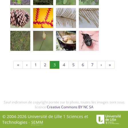
Page
Page
(Actuel)
Page
Page
Page
Page
«
‹
1
2
3
4
5
6
7
›
»
1
2
4
5
6
7
Sauf indication de copyright portée sur la photo, toutes les images sont sous
licence
Creative Commons BY NC SA
© 2004-2026 Université de Lille 1 Sciences et
Technologies -
SEMM