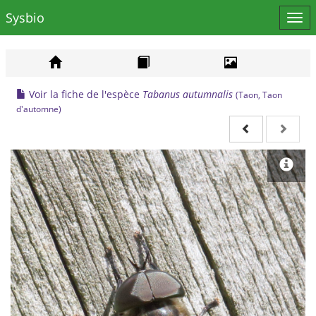
Sysbio
Affi
le
men
Voir la fiche de l'espèce
Tabanus autumnalis
(Taon, Taon
d'automne)