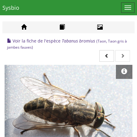
Sysbio
Affi
le
men
Voir la fiche de l'espèce
Tabanus bromius
(Taon, Taon gris à
jambes fauves)