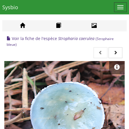
Sysbio
Affi
le
men
Voir la fiche de l'espèce
Stropharia caerulea
(Strophaire
bleue)