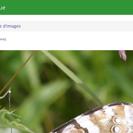
ue
 d'images
ame)