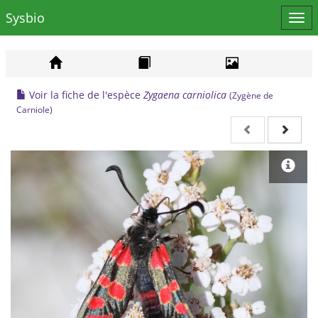
Sysbio
Affi
le
men
Voir la fiche de l'espèce
Zygaena carniolica
(Zygène de
Carniole)