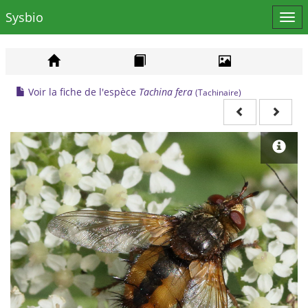
Sysbio
Affi
le
men
Voir la fiche de l'espèce
Tachina fera
(Tachinaire)