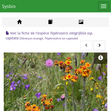
Sysbio
Affi
le
men
Voir la fiche de l'espèce
Tephroseris integrifolia ssp.
capitata
(Séneçon orangé, Téphroséris en capitule)