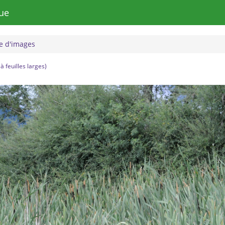
ue
 d'images
à feuilles larges)