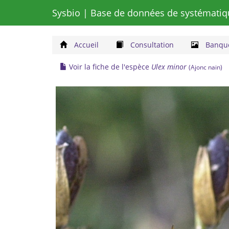
Sysbio
| Base de données de systématiq
Accueil
Consultation
Banque
Voir la fiche de l'espèce
Ulex minor
(Ajonc nain)