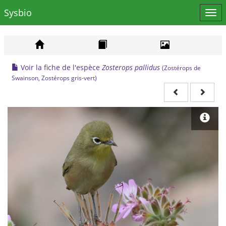
Sysbio
Affi
le
men
Voir la fiche de l'espèce
Zosterops pallidus
(Zostérops de
Swainson, Zostérops gris-vert)