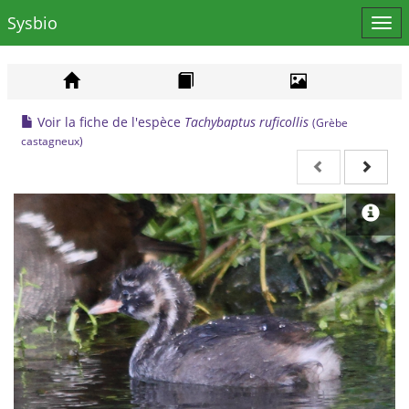
Sysbio
Affi
le
men
Voir la fiche de l'espèce
Tachybaptus ruficollis
(Grèbe
castagneux)