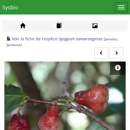
Sysbio
Affi
le
men
Voir la fiche de l'espèce
Syzygium samarangense
(Jamalac,
Jambose)