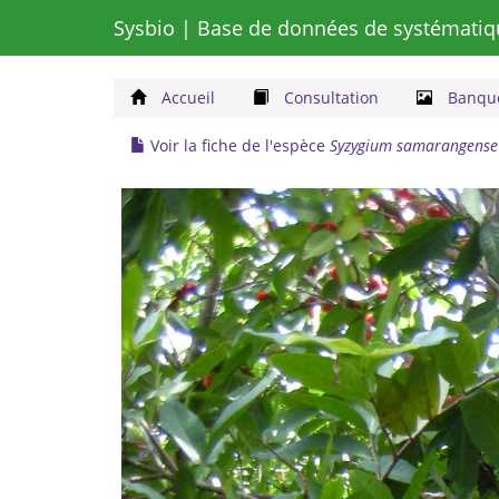
Sysbio
| Base de données de systématiq
Accueil
Consultation
Banque
Voir la fiche de l'espèce
Syzygium samarangense