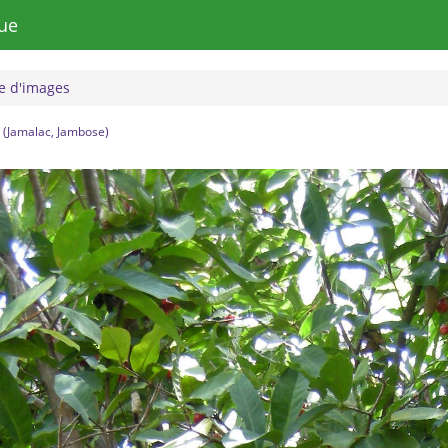
ue
 d'images
(Jamalac, Jambose)