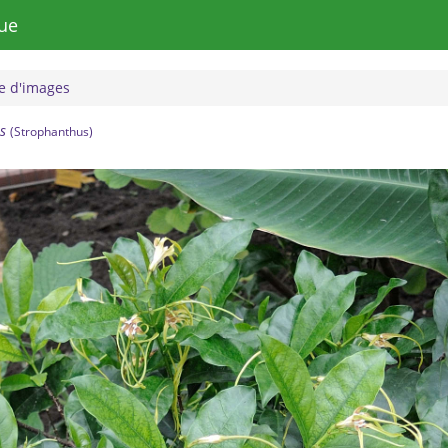
ue
 d'images
s
(Strophanthus)