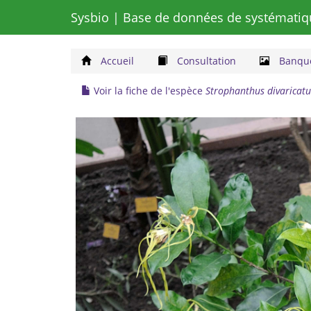
Sysbio
| Base de données de systématiq
Accueil
Consultation
Banque
Voir la fiche de l'espèce
Strophanthus divaricatu