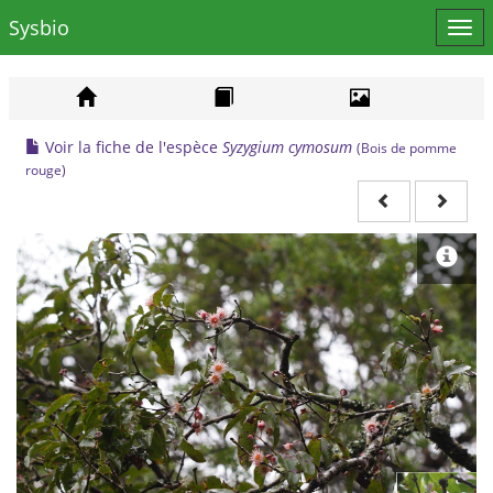
Sysbio
Affi
le
men
Voir la fiche de l'espèce
Syzygium cymosum
(Bois de pomme
rouge)