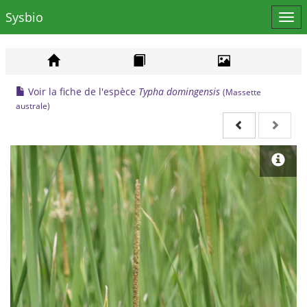
Sysbio
Affi
le
men
Voir la fiche de l'espèce
Typha domingensis
(Massette
australe)