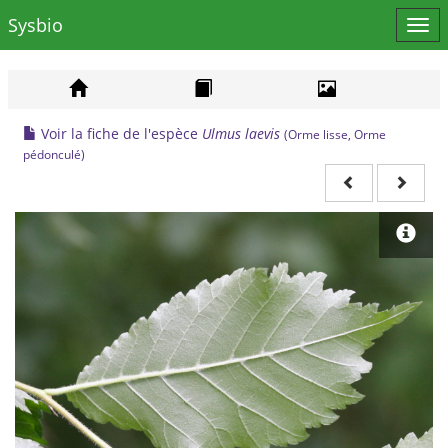
Sysbio
Affi
le
men
Voir la fiche de l'espèce
Ulmus laevis
(Orme lisse, Orme
pédonculé)