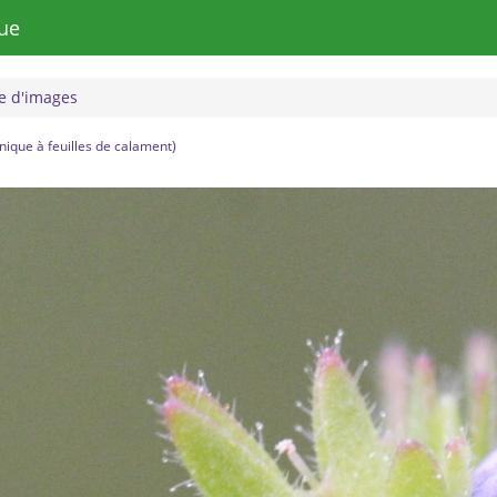
ue
 d'images
nique à feuilles de calament)