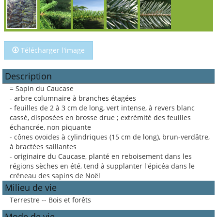
Télécharger l'image
Description
= Sapin du Caucase
- arbre columnaire à branches étagées
- feuilles de 2 à 3 cm de long, vert intense, à revers blanc
cassé, disposées en brosse drue ; extrémité des feuilles
échancrée, non piquante
- cônes ovoïdes à cylindriques (15 cm de long), brun-verdâtre,
à bractées saillantes
- originaire du Caucase, planté en reboisement dans les
régions sèches en été, tend à supplanter l'épicéa dans le
créneau des sapins de Noël
Milieu de vie
Terrestre -- Bois et forêts
Mode de vie