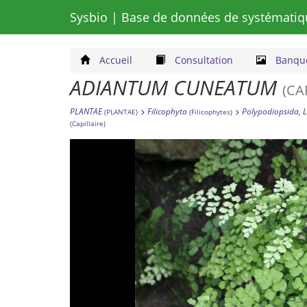
Sysbio
| Base de données de systématiq
Accueil
Consultation
Banque
ADIANTUM CUNEATUM
(CA
PLANTAE
Filicophyta
Polypodiopsida, 
(PLANTAE)
(Filicophytes)
(Capillaire)