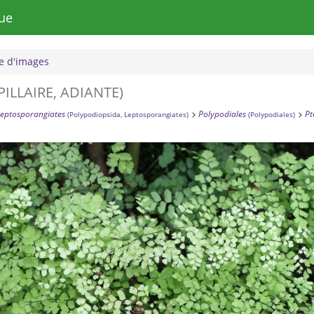
ue
 d'images
PILLAIRE, ADIANTE)
Leptosporangiates
Polypodiales
Pt
(Polypodiopsida, Leptosporangiates)
(Polypodiales)