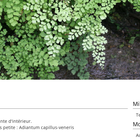
Mi
T
nte d'intérieur.
Mo
 petite : Adiantum capillus-veneris
A