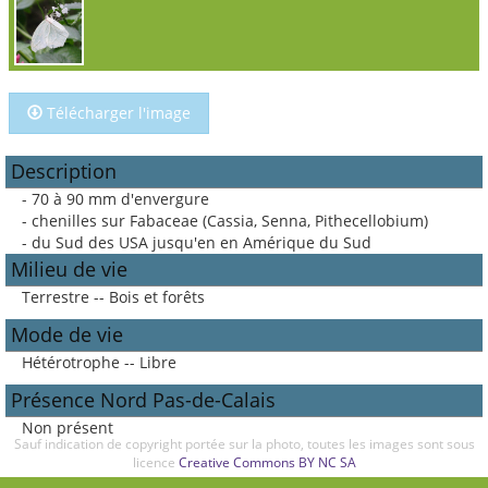
Télécharger l'image
Description
- 70 à 90 mm d'envergure
- chenilles sur Fabaceae (Cassia, Senna, Pithecellobium)
- du Sud des USA jusqu'en en Amérique du Sud
Milieu de vie
Terrestre -- Bois et forêts
Mode de vie
Hétérotrophe -- Libre
Présence Nord Pas-de-Calais
Non présent
Sauf indication de copyright portée sur la photo, toutes les images sont sous
licence
Creative Commons BY NC SA