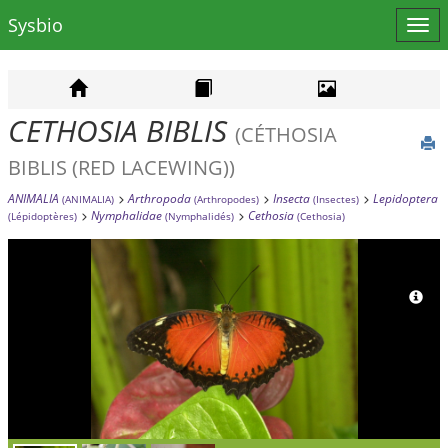
Sysbio
Affi
le
men
CETHOSIA BIBLIS
(CÉTHOSIA
BIBLIS (RED LACEWING))
ANIMALIA
Arthropoda
Insecta
Lepidoptera
(ANIMALIA)
(Arthropodes)
(Insectes)
Nymphalidae
Cethosia
(Lépidoptères)
(Nymphalidés)
(Cethosia)