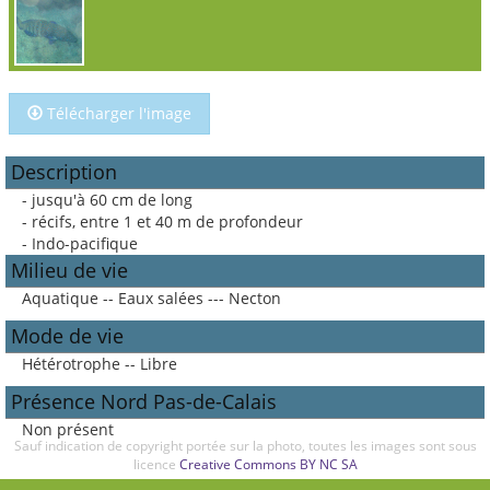
Télécharger l'image
Description
- jusqu'à 60 cm de long
- récifs, entre 1 et 40 m de profondeur
- Indo-pacifique
Milieu de vie
Aquatique -- Eaux salées --- Necton
Mode de vie
Hétérotrophe -- Libre
Présence Nord Pas-de-Calais
Non présent
Sauf indication de copyright portée sur la photo, toutes les images sont sous
licence
Creative Commons BY NC SA