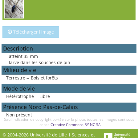
Télécharger l'image
Description
- atteint 35 mm
- larve dans les souches de pin
Milieu de vie
Terrestre -- Bois et forêts
Mode de vie
Hétérotrophe -- Libre
Présence Nord Pas-de-Calais
Non présent
Sauf indication de copyright portée sur la photo, toutes les images sont sous
licence
Creative Commons BY NC SA
© 2004-2026 Université de Lille 1 Sciences et