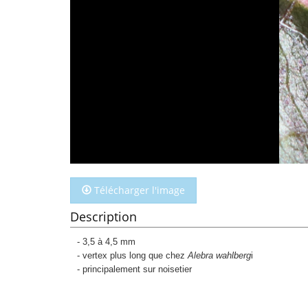
Télécharger l'image
Description
- 3,5 à 4,5 mm
- vertex plus long que chez
Alebra wahlberg
i
- principalement sur noisetier