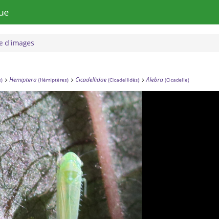
ue
 d'images
Hemiptera
Cicadellidae
Alebra
s)
(Hémiptères)
(Cicadellidés)
(Cicadelle)