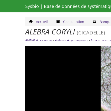
Sysbio
| Base de données de systématiq
Accueil
Consultation
Banque
ALEBRA CORYLI
(CICADELLE)
ANIMALIA
Arthropoda
Insecta
(ANIMALIA)
(Arthropodes)
(Insecte