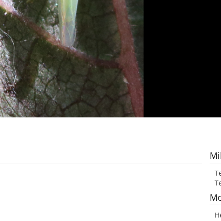
Mi
Te
Te
Mo
H