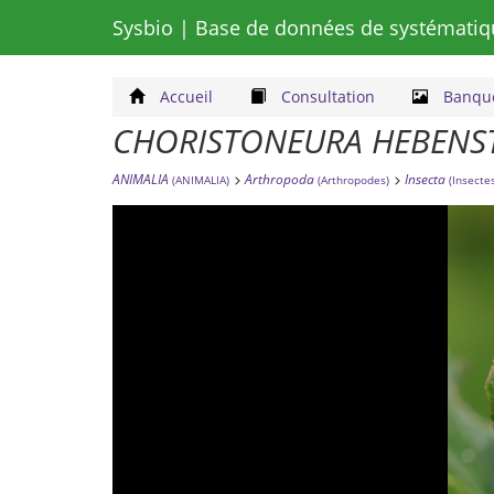
Sysbio
| Base de données de systématiq
Accueil
Consultation
Banque
CHORISTONEURA HEBENST
ANIMALIA
Arthropoda
Insecta
(ANIMALIA)
(Arthropodes)
(Insecte