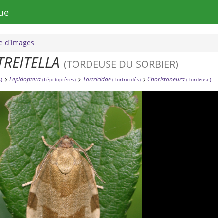
ue
 d'images
REITELLA
(TORDEUSE DU SORBIER)
Lepidoptera
Tortricidae
Choristoneura
s)
(Lépidoptères)
(Tortricidés)
(Tordeuse)