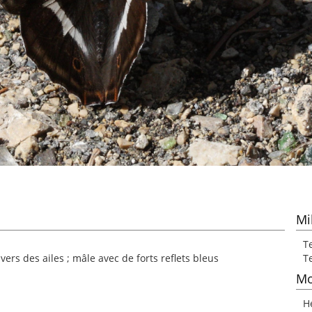
Mi
Te
rs des ailes ; mâle avec de forts reflets bleus
Te
Mo
H