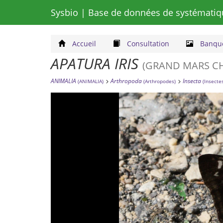
Sysbio
| Base de données de systématiq
Accueil
Consultation
Banque
APATURA IRIS
(GRAND MARS C
ANIMALIA
Arthropoda
Insecta
(ANIMALIA)
(Arthropodes)
(Insecte