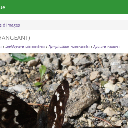
ue
 d'images
HANGEANT)
Lepidoptera
Nymphalidae
Apatura
s)
(Lépidoptères)
(Nymphalidés)
(Apatura)