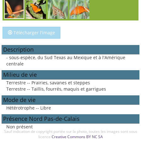
Télécharger l'image
Description
- sous-espèce, du Sud Texas au Mexique et à l'Amérique
centrale
Milieu de vie
Terrestre -- Prairies, savanes et steppes
Terrestre -- Taillis, fourrés, maquis et garrigues
Mode de vie
Hétérotrophe -- Libre
Présence Nord Pas-de-Calais
Non présent
Sauf indication de copyright portée sur la photo, toutes les images sont sous
licence
Creative Commons BY NC SA