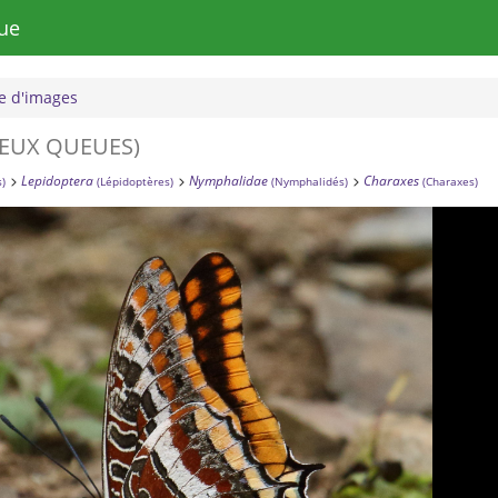
ue
 d'images
DEUX QUEUES)
Lepidoptera
Nymphalidae
Charaxes
s)
(Lépidoptères)
(Nymphalidés)
(Charaxes)