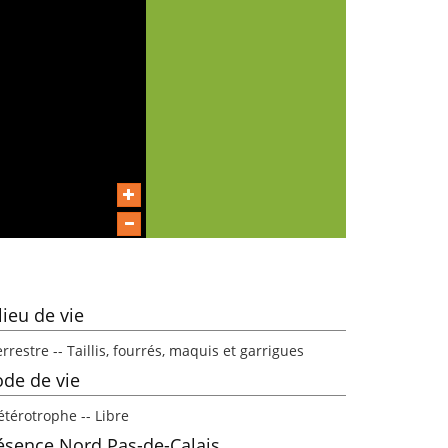
lieu de vie
rrestre -- Taillis, fourrés, maquis et garrigues
de de vie
étérotrophe -- Libre
ésence Nord Pas-de-Calais