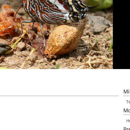
Mi
Te
Mo
H
Pr