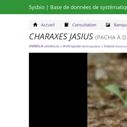
Sysbio
| Base de données de systématiq
Accueil
Consultation
Banque
CHARAXES JASIUS
(PACHA À 
ANIMALIA
Arthropoda
Insecta
(ANIMALIA)
(Arthropodes)
(Insecte