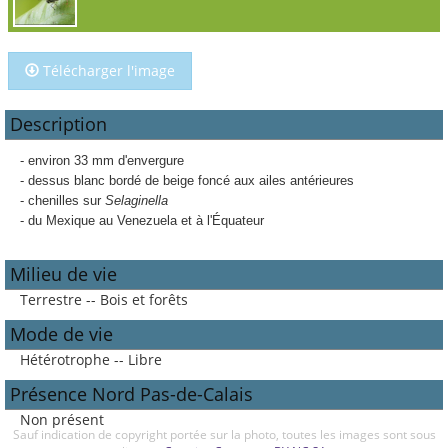
Télécharger l'image
Description
- environ 33 mm d'envergure
- dessus blanc bordé de beige foncé aux ailes antérieures
- chenilles sur
Selaginella
- du Mexique au Venezuela et à l'Équateur
Milieu de vie
Terrestre -- Bois et forêts
Mode de vie
Hétérotrophe -- Libre
Présence Nord Pas-de-Calais
Non présent
Sauf indication de copyright portée sur la photo, toutes les images sont sous