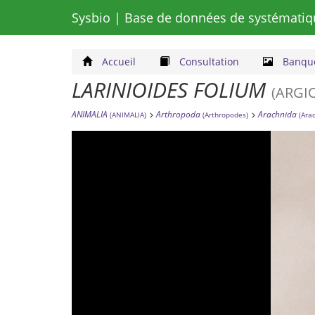
Sysbio
| Base de données de systématiq
Accueil
Consultation
Banque
LARINIOIDES FOLIUM
(ARGI
ANIMALIA
Arthropoda
Arachnida
(ANIMALIA)
(Arthropodes)
(Ara