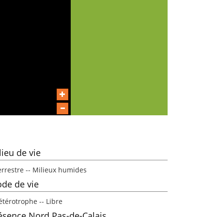
lieu de vie
errestre -- Milieux humides
de de vie
étérotrophe -- Libre
ésence Nord Pas-de-Calais