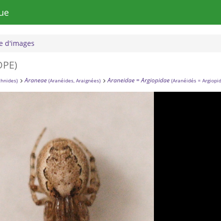
ue
 d'images
OPE)
Araneae
Araneidae = Argiopidae
chnides)
(Aranéides, Araignées)
(Aranéidés = Argiopi