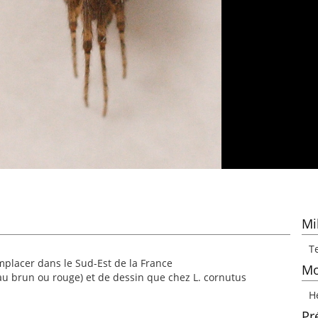
Mi
T
mplacer dans le Sud-Est de la France
Mo
au brun ou rouge) et de dessin que chez L. cornutus
H
Pr