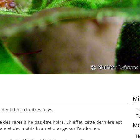
Mi
ement dans d'autres pays.
Te
Te
e des rares à ne pas être noire. En effet, cette dernière est
Mo
rale et des motifs brun et orange sur l'abdomen.
H