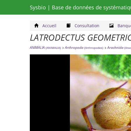
Sysbio
| Base de données de systématiq
Accueil
Consultation
Banque
LATRODECTUS GEOMETRI
ANIMALIA
Arthropoda
Arachnida
(ANIMALIA)
(Arthropodes)
(Ara