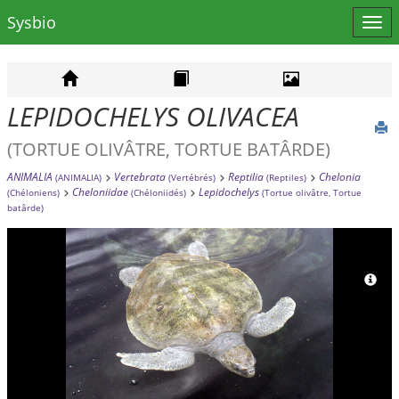
Sysbio
Affi
le
men
LEPIDOCHELYS OLIVACEA
(TORTUE OLIVÂTRE, TORTUE BATÂRDE)
ANIMALIA
Vertebrata
Reptilia
Chelonia
(ANIMALIA)
(Vertébrés)
(Reptiles)
Cheloniidae
Lepidochelys
(Chéloniens)
(Chéloniidés)
(Tortue olivâtre, Tortue
batârde)