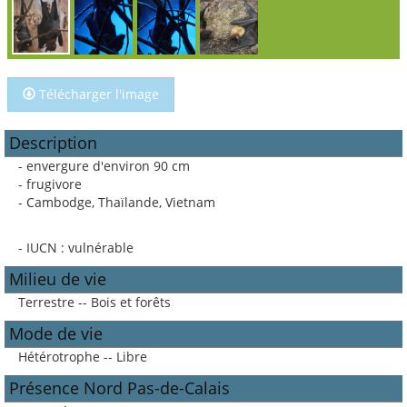
Télécharger l'image
Description
- envergure d'environ 90 cm
- frugivore
- Cambodge, Thaïlande, Vietnam
- IUCN : vulnérable
Milieu de vie
Terrestre -- Bois et forêts
Mode de vie
Hétérotrophe -- Libre
Présence Nord Pas-de-Calais