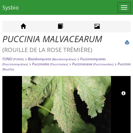
Sysbio
Affi
le
men
PUCCINIA MALVACEARUM
(ROUILLE DE LA ROSE TRÉMIÈRE)
FUNGI
Basidiomycota
Pucciniomycetes
(FUNGI)
(Basidiomycètes)
Pucciniales
Pucciniaceae
Puccinia
(Pucciniomycètes)
(Pucciniales)
(Pucciniacées)
(Rouille)