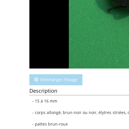
Télécharger l'image
Description
- 15 à 16 mm
- corps allongé, brun-noir ou noir, élytres striées,
- pattes brun-roux