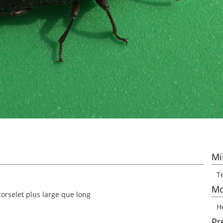
Mi
Te
Mo
 corselet plus large que long
H
Pr