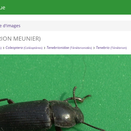
ue
 d'images
RION MEUNIER)
Coleoptera
Tenebrionidae
Tenebrio
s)
(Coléoptères)
(Ténébrionidés)
(Ténébrion)