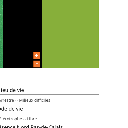
lieu de vie
rrestre -- Milieux difficiles
de de vie
étérotrophe -- Libre
ésence Nord Pas-de-Calais