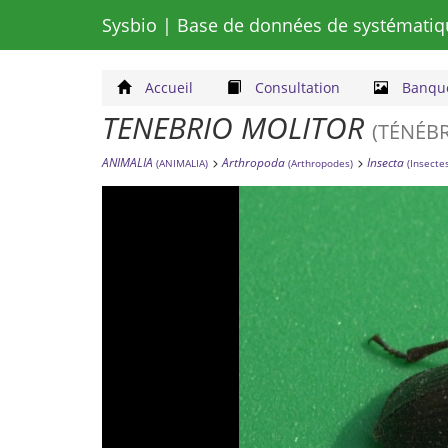
Sysbio
| Base de données de systématiq
Accueil
Consultation
Banque
TENEBRIO MOLITOR
(TÉNÉB
ANIMALIA
Arthropoda
Insecta
(ANIMALIA)
(Arthropodes)
(Insecte