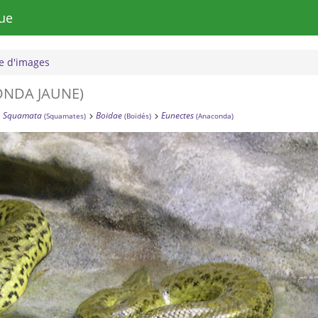
ue
 d'images
NDA JAUNE)
Squamata
Boidae
Eunectes
(Squamates)
(Boïdés)
(Anaconda)