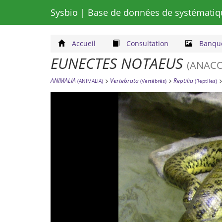
Sysbio
| Base de données de systématiq
Accueil
Consultation
Banque
EUNECTES NOTAEUS
(ANACO
ANIMALIA
Vertebrata
Reptilia
(ANIMALIA)
(Vertébrés)
(Reptiles)