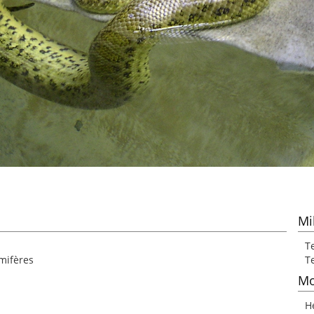
Mi
Te
mmifères
T
Mo
H