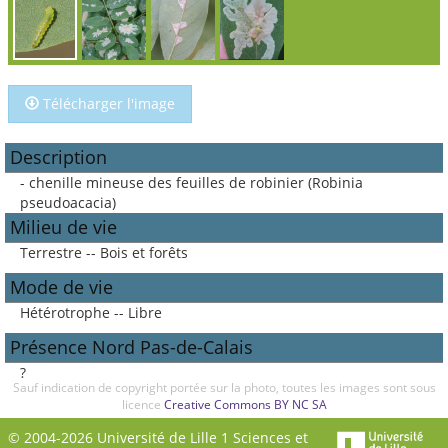
Télécharger l'image
Description
- chenille mineuse des feuilles de robinier (Robinia
pseudoacacia)
Milieu de vie
Terrestre -- Bois et forêts
Mode de vie
Hétérotrophe -- Libre
Présence Nord Pas-de-Calais
?
Sauf indication de copyright portée sur la photo, toutes les images sont sous
licence
Creative Commons BY NC SA
© 2004-2026 Université de Lille 1 Sciences et