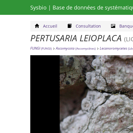
Sysbio
| Base de données de systématiq
Accueil
Consultation
Banque
PERTUSARIA LEIOPLACA
(L
FUNGI
Ascomycota
Lecanoromycetes
(FUNGI)
(Ascomycètes)
(Lé