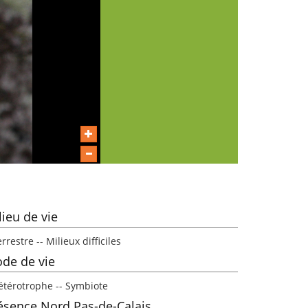
lieu de vie
rrestre -- Milieux difficiles
de de vie
étérotrophe -- Symbiote
ésence Nord Pas-de-Calais