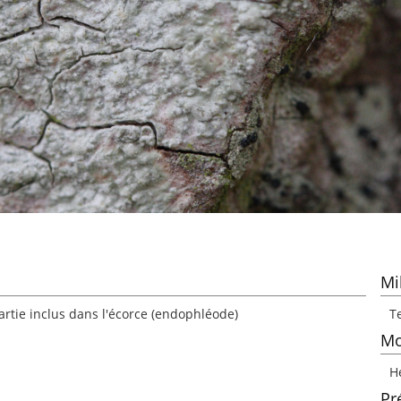
Mi
 partie inclus dans l'écorce (endophléode)
Te
Mo
H
Pr