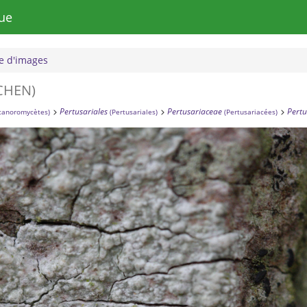
ue
 d'images
ICHEN)
Pertusariales
Pertusariaceae
Pertu
canoromycètes)
(Pertusariales)
(Pertusariacées)