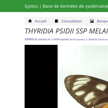
Sysbio
| Base de données de systématiq
Accueil
Consultation
Banque
THYRIDIA PSIDII SSP MEL
ANIMALIA
Arthropoda
Insecta
(ANIMALIA)
(Arthropodes)
(Insecte