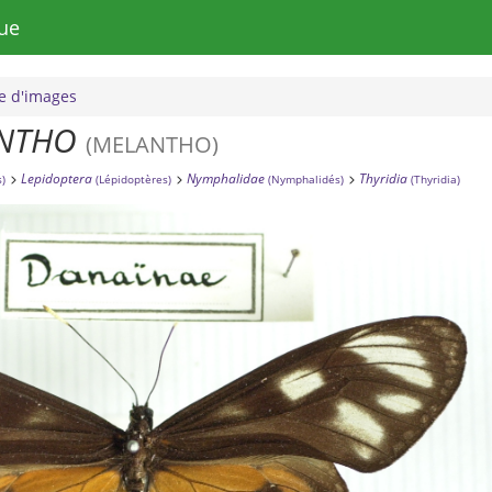
ue
 d'images
ANTHO
(MELANTHO)
Lepidoptera
Nymphalidae
Thyridia
s)
(Lépidoptères)
(Nymphalidés)
(Thyridia)