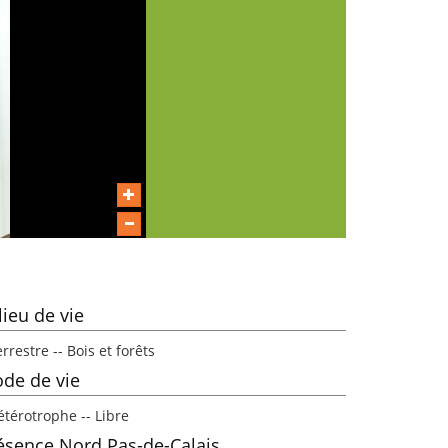
lieu de vie
rrestre -- Bois et forêts
de de vie
étérotrophe -- Libre
ésence Nord Pas-de-Calais