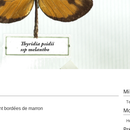
Mi
Te
ent bordées de marron
Mo
H
Pr