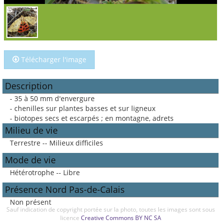
Télécharger l'image
Description
- 35 à 50 mm d'envergure
- chenilles sur plantes basses et sur ligneux
- biotopes secs et escarpés ; en montagne, adrets
Milieu de vie
Terrestre -- Milieux difficiles
Mode de vie
Hétérotrophe -- Libre
Présence Nord Pas-de-Calais
Non présent
Sauf indication de copyright portée sur la photo, toutes les images sont sous
licence
Creative Commons BY NC SA