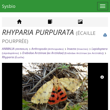
Sysbio
Affi
le
men
RHYPARIA PURPURATA
(ÉCAILLE
POURPRÉE)
ANIMALIA
Arthropoda
Insecta
Lepidoptera
(ANIMALIA)
(Arthropodes)
(Insectes)
Erebidae Arctiinae (ex Arctiidae)
(Lépidoptères)
(Erebidae Arctiinae (ex Arctiidés))
Rhyparia
(Écaille)