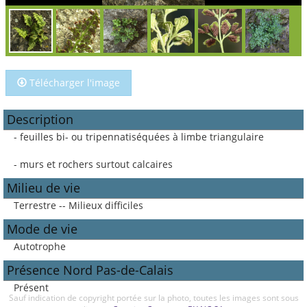
Télécharger l'image
Description
- feuilles bi- ou tripennatiséquées à limbe triangulaire
- murs et rochers surtout calcaires
Milieu de vie
Terrestre -- Milieux difficiles
Mode de vie
Autotrophe
Présence Nord Pas-de-Calais
Présent
Sauf indication de copyright portée sur la photo, toutes les images sont sous