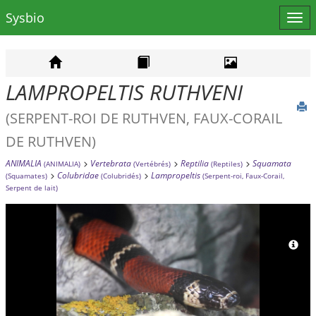
Sysbio
Affi
le
men
LAMPROPELTIS RUTHVENI
(SERPENT-ROI DE RUTHVEN, FAUX-CORAIL
DE RUTHVEN)
ANIMALIA
Vertebrata
Reptilia
Squamata
(ANIMALIA)
(Vertébrés)
(Reptiles)
Colubridae
Lampropeltis
(Squamates)
(Colubridés)
(Serpent-roi, Faux-Corail,
Serpent de lait)