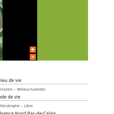
lieu de vie
errestre -- Milieux humides
de de vie
étérotrophe -- Libre
ésence Nord Pas-de-Calais