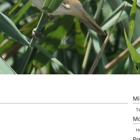
Mi
T
Mo
H
Pr