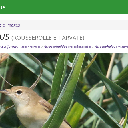
ue
 d'images
US
(ROUSSEROLLE EFFARVATE)
sseriformes
Acrocephalidae
Acrocephalus
(Passériformes)
(Acrocéphalidés)
(Phragmi