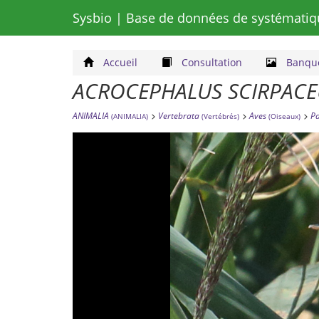
Sysbio
| Base de données de systématiq
Accueil
Consultation
Banque
ACROCEPHALUS SCIRPACE
ANIMALIA
Vertebrata
Aves
Pa
(ANIMALIA)
(Vertébrés)
(Oiseaux)