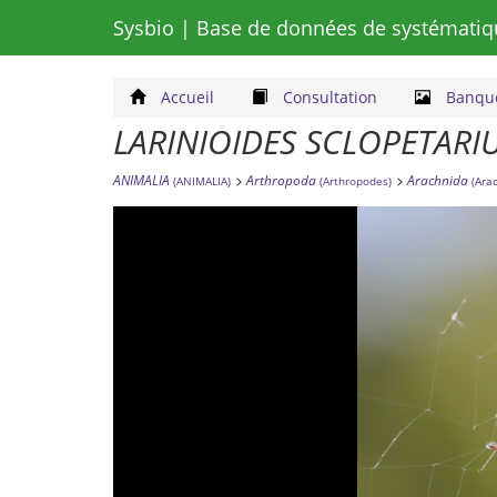
Sysbio
| Base de données de systématiq
Accueil
Consultation
Banque
LARINIOIDES SCLOPETARI
ANIMALIA
Arthropoda
Arachnida
(ANIMALIA)
(Arthropodes)
(Ara