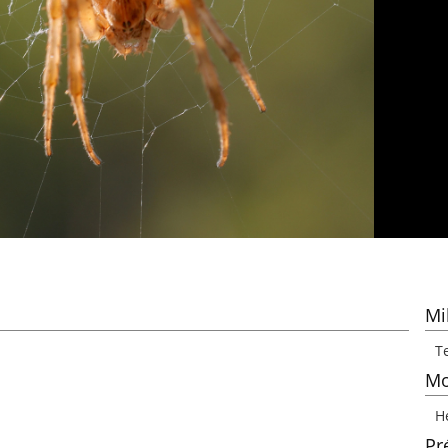
Mi
T
Mo
H
Pr