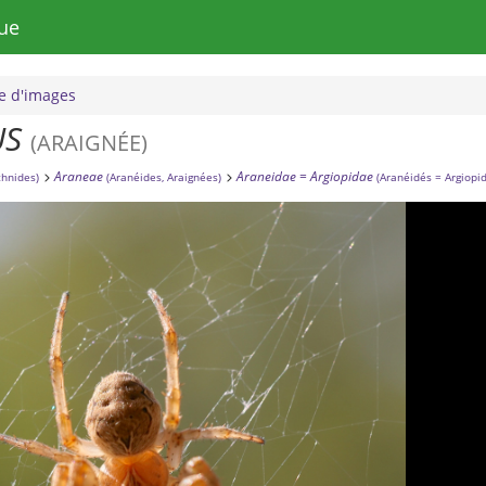
ue
 d'images
US
(ARAIGNÉE)
Araneae
Araneidae = Argiopidae
chnides)
(Aranéides, Araignées)
(Aranéidés = Argiopi