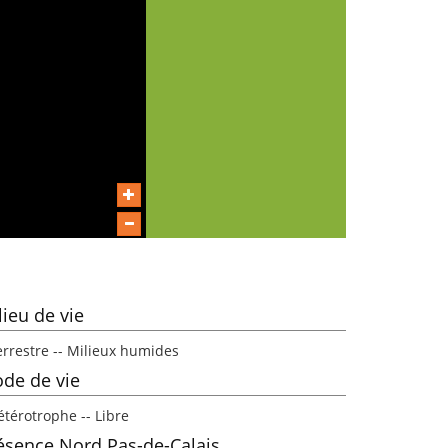
lieu de vie
errestre -- Milieux humides
de de vie
étérotrophe -- Libre
ésence Nord Pas-de-Calais